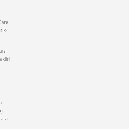
Care
tik-
tasi
 diri
n
ng
cara