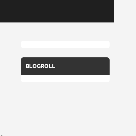
BLOGROLL