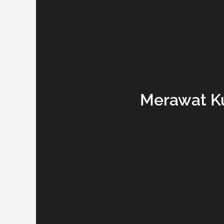
Merawat Ku