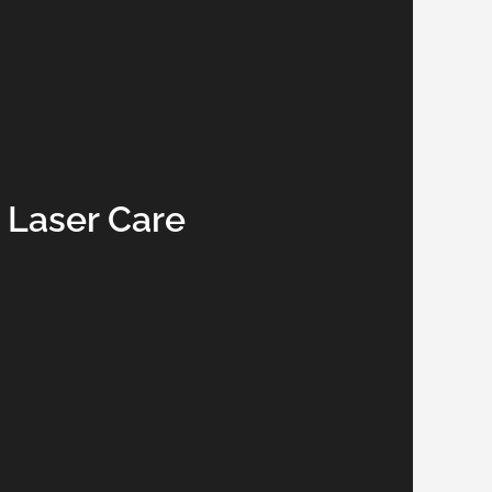
 Laser Care