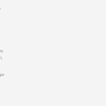
e
ze
i,
gar