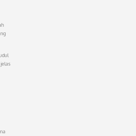
ah
ang
udul
jelas
ona