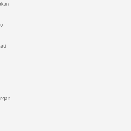
 akan
tu
ati
angan