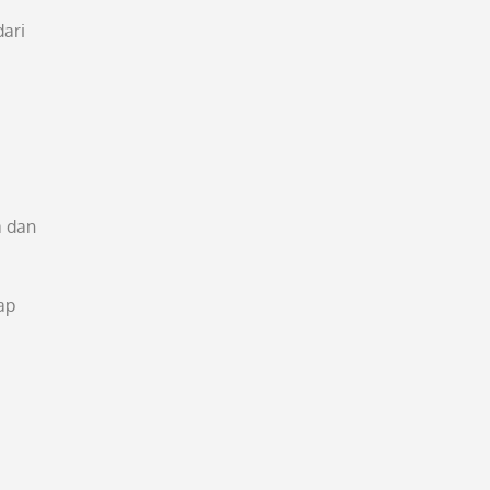
dari
a dan
ap