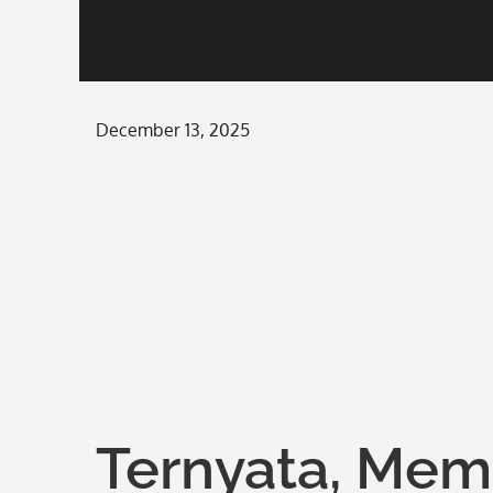
Posted
December 13, 2025
on
Ternyata, Mem